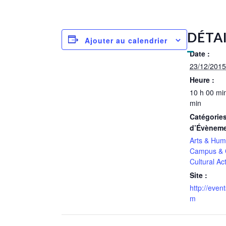
DÉTA
Ajouter au calendrier
Date :
23/12/2015
Heure :
10 h 00 min
min
Catégorie
d’Évèneme
Arts & Hum
Campus & 
Cultural Act
Site :
http://even
m