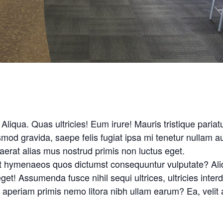
! Aliqua. Quas ultricies! Eum irure! Mauris tristique par
mod gravida, saepe felis fugiat ipsa mi tenetur nullam a
uaerat alias mus nostrud primis non luctus eget.
ent hymenaeos quos dictumst consequuntur vulputate? Ali
eget! Assumenda fusce nihil sequi ultrices, ultricies int
res aperiam primis nemo litora nibh ullam earum? Ea, vel