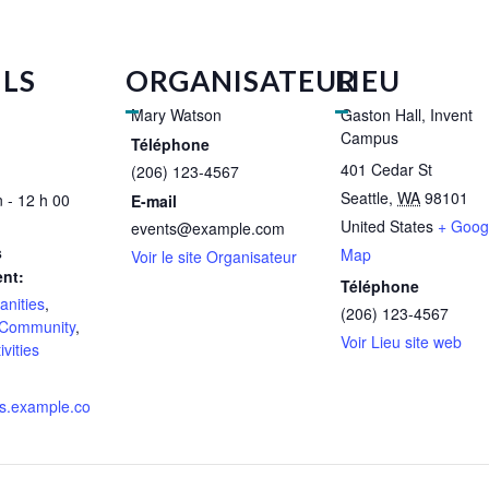
ILS
ORGANISATEUR
LIEU
Mary Watson
Gaston Hall, Invent
Campus
Téléphone
401 Cedar St
(206) 123-4567
Seattle
,
WA
98101
 - 12 h 00
E-mail
United States
+ Goog
events@example.com
s
Map
Voir le site Organisateur
nt:
Téléphone
anities
,
(206) 123-4567
Community
,
Voir Lieu site web
ivities
ts.example.co