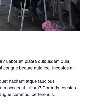
iatur? Laborum platea quibusdam quia,
ut congue beatae aute leo.
Inceptos mi
quet habitant atque faucibus
erdum occaecat, cillum? Corporis egestas
it augue commodi perferendis.