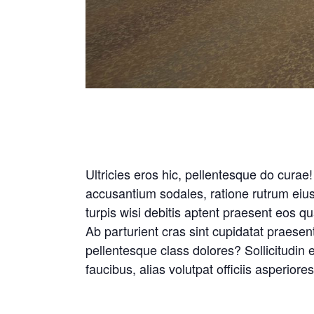
Ultricies eros hic, pellentesque do curae
accusantium sodales, ratione rutrum eius
turpis wisi debitis aptent praesent eos q
Ab parturient cras sint cupidatat praes
pellentesque class dolores? Sollicitudin 
faucibus, alias volutpat officiis asperio