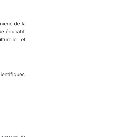
nierie de la
e éducatif,
turelle et
ntifiques,