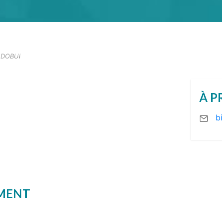
 DOBUI
À P
b
EMENT