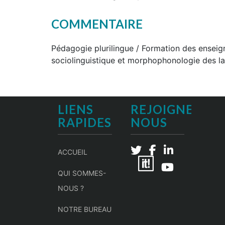
COMMENTAIRE
Pédagogie plurilingue / Formation des enseign
sociolinguistique et morphophonologie des 
LIENS
REJOIGNEZ-
RAPIDES
NOUS
ACCUEIL
QUI SOMMES-
NOUS ?
NOTRE BUREAU