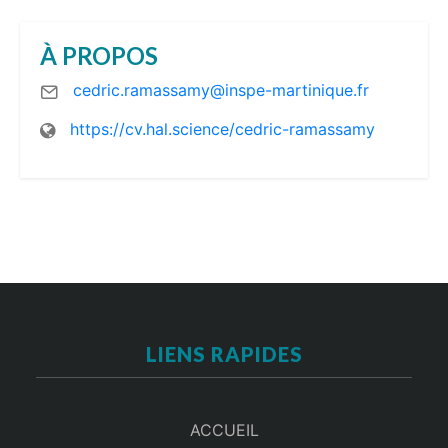
À PROPOS
cedric.ramassamy@inspe-martinique.fr
https://cv.hal.science/cedric-ramassamy
LIENS RAPIDES
ACCUEIL