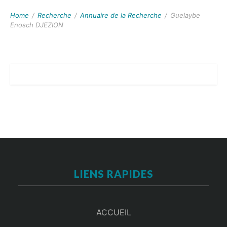
Home
/
Recherche
/
Annuaire de la Recherche
/
Guelaybe
Enosch DJEZION
LIENS RAPIDES
ACCUEIL