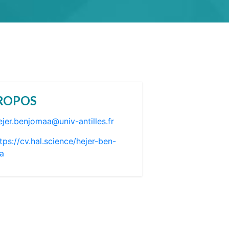
ROPOS
ejer.benjomaa@univ-antilles.fr
tps://cv.hal.science/hejer-ben-
a