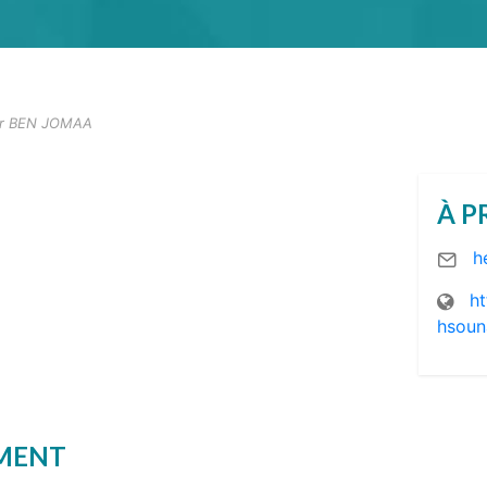
er BEN JOMAA
À P
h
ht
hsoun
EMENT