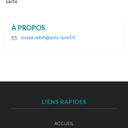
santé
À PROPOS
louisa.rebih@univ-lyon1.fr
LIENS RAPIDES
ACCUEIL