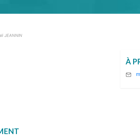
li JEANNIN
À P
m
EMENT