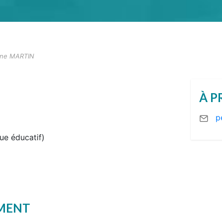
ine MARTIN
À P
p
ue éducatif)
EMENT