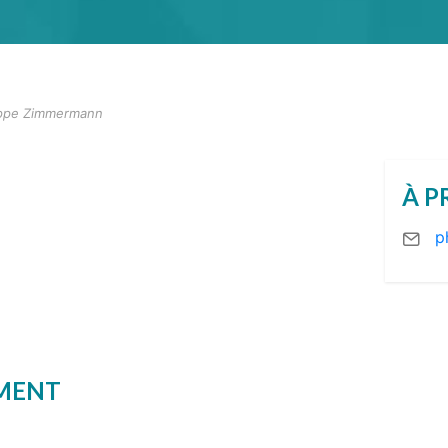
ippe Zimmermann
À P
p
EMENT