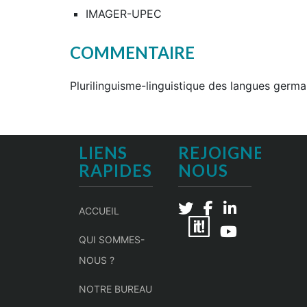
IMAGER-UPEC
COMMENTAIRE
Plurilinguisme-linguistique des langues germ
LIENS
REJOIGNEZ-
RAPIDES
NOUS
ACCUEIL
QUI SOMMES-
NOUS ?
NOTRE BUREAU