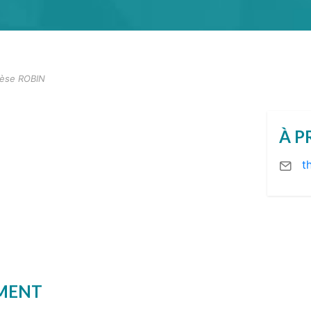
èse ROBIN
À P
t
EMENT