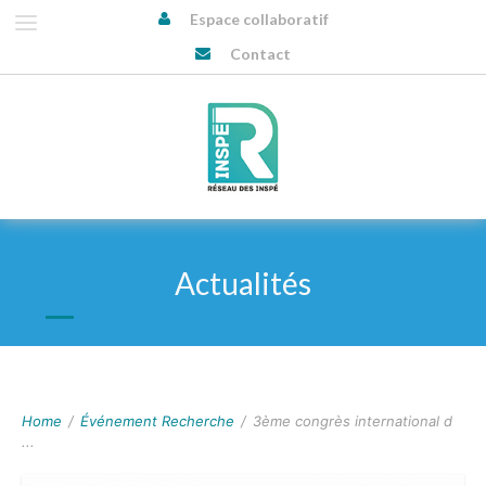
Espace collaboratif
Contact
Actualités
Home
/
Événement Recherche
/
3ème congrès international d
...