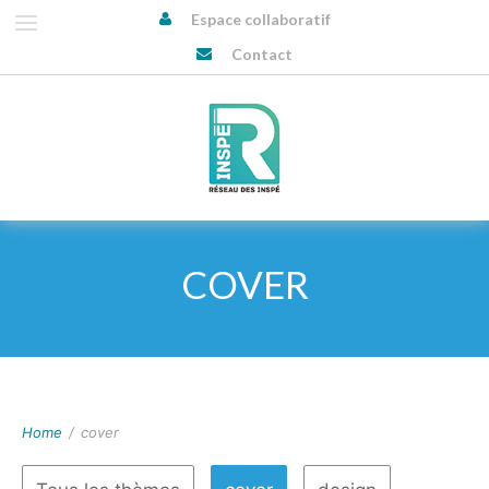
Espace collaboratif
Contact
COVER
Home
/
cover