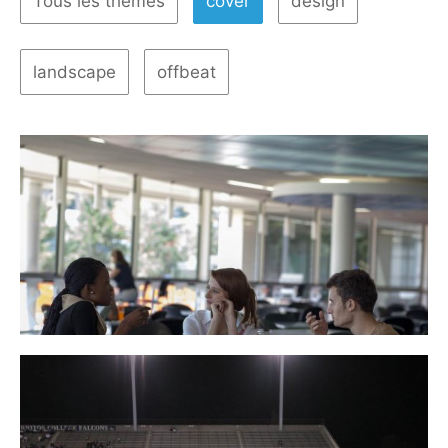
Tous les thèmes
cover
design
landscape
offbeat