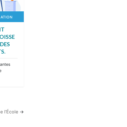
CATION
NT
GOISSE
 DES
S.
antes
e
e l’École
→