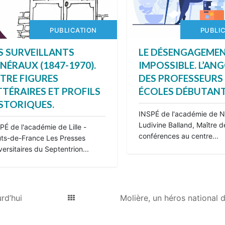
PUBLICATION
PUBLI
S SURVEILLANTS
LE DÉSENGAGEME
NÉRAUX (1847-1970).
IMPOSSIBLE. L’AN
TRE FIGURES
DES PROFESSEURS
TTÉRAIRES ET PROFILS
ÉCOLES DÉBUTANT
STORIQUES.
INSPÉ de l'académie de N
Ludivine Balland, Maître d
PÉ de l'académie de Lille -
conférences au centre...
ts-de-France Les Presses
versitaires du Septentrion...
rd’hui
Molière, un héros national d