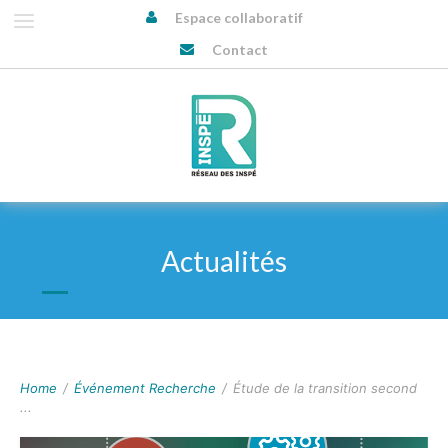
Espace collaboratif
Contact
Actualités
Home
/
Événement Recherche
/
Étude de la transition second
...