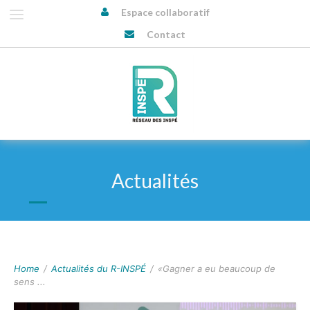
Espace collaboratif
Contact
Actualités
Home
/
Actualités du R-INSPÉ
/
«Gagner a eu beaucoup de
sens ...