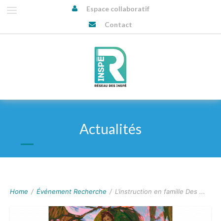
Espace collaboratif
Contact
Actualités
Home
/
Événement Recherche
/
L’instruction en famille Des ...