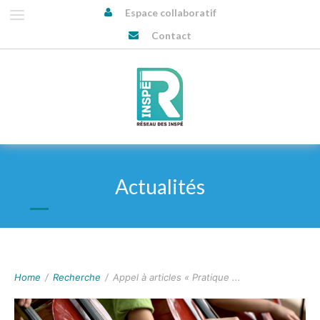
Espace collaboratif
Contact
Actualités
Home
/
Recherche
/
Appel à articles « Pratique ...