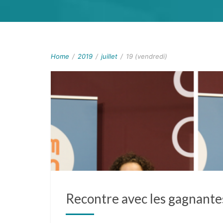
Home
/
2019
/
juillet
/
19 (vendredi)
Recontre avec les gagnan