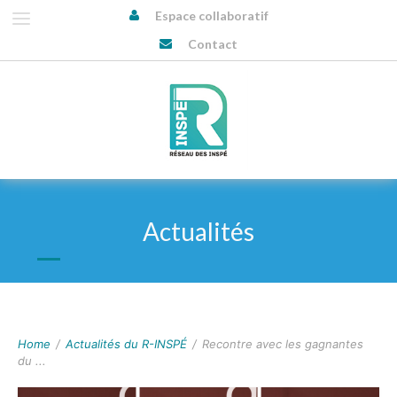
Espace collaboratif
Contact
Actualités
ACTUALITÉS DU R-INSPÉ
Home
/
Actualités du R-INSPÉ
/
Recontre avec les gagnantes
du ...