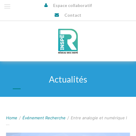
Espace collaboratif
Contact
Actualités
Home
/
Événement Recherche
/
Entre analogie et numérique l
...