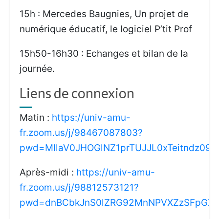
15h : Mercedes Baugnies, Un projet de
numérique éducatif, le logiciel P’tit Prof
15h50-16h30 : Echanges et bilan de la
journée.
Liens de connexion
Matin :
https://univ-amu-
fr.zoom.us/j/98467087803?
pwd=MllaV0JHOGlNZ1prTUJJL0xTeitndz09
Après-midi :
https://univ-amu-
fr.zoom.us/j/98812573121?
pwd=dnBCbkJnS0lZRG92MnNPVXZzSFpGZz