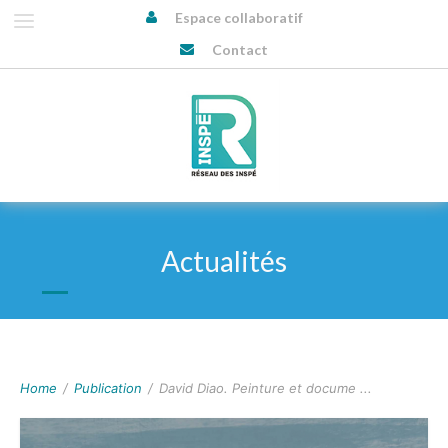
Espace collaboratif
Contact
Actualités
Home
/
Publication
/
David Diao. Peinture et docume ...