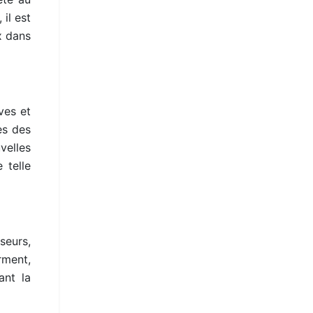
il est
x dans
ves et
ès des
velles
 telle
seurs,
rment,
ant la