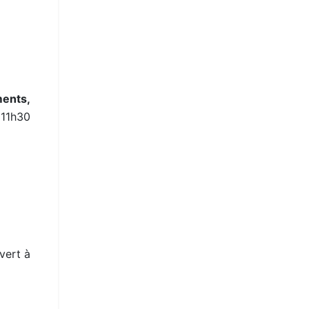
ments,
 11h30
vert à