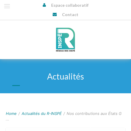
Espace collaboratif
Contact
Actualités
Home
/
Actualités du R-INSPÉ
/
Nos contributions aux États G
...