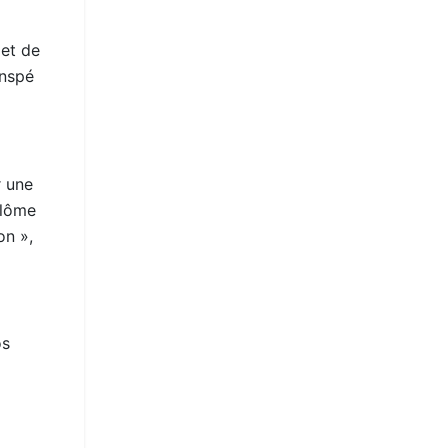
met de
Inspé
r une
plôme
on »,
os