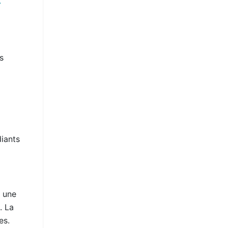
»
s
diants
r une
. La
es.