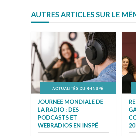
AUTRES ARTICLES SUR LE M
ACTUALITÉS DU R-INSPÉ
JOURNÉE MONDIALE DE
RE
LA RADIO : DES
G
PODCASTS ET
C
WEBRADIOS EN INSPÉ
20