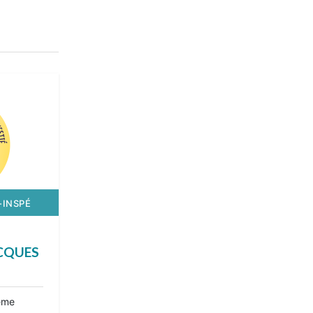
-INSPÉ
CQUES
ième