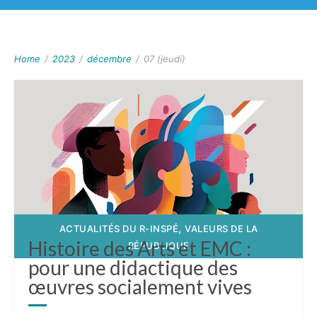
Home
/
2023
/
décembre
/
07 (jeudi)
,
ACTUALITÉS DU R-INSPÉ
VALEURS DE LA
Histoire des Arts et EMC :
RÉPUBLIQUE
pour une didactique des
œuvres socialement vives