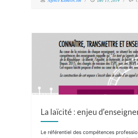
Agence KaméléCom
Déc 13, 2019
C
La laïcité : enjeu d’enseign
Le référentiel des compétences profession