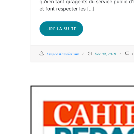
qu’«en tant qu’agents du service public d
et font respecter les […]
LIRE LA SUITE
Agence KaméléCom
Déc 09, 2019
C