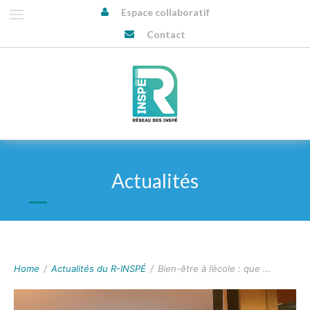
Espace collaboratif
Contact
Actualités
ACTUALITÉS DU R-INSPÉ
Home
/
Actualités du R-INSPÉ
/
Bien-être à l’école : que ...