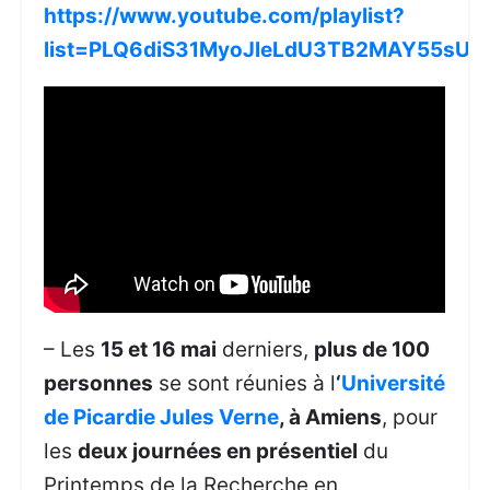
https://www.youtube.com/playlist?
list=PLQ6diS31MyoJleLdU3TB2MAY55sU
– Les
15 et 16 mai
derniers,
plus de 100
personnes
se sont réunies à l
‘
Université
de Picardie Jules Verne
, à Amiens
, pour
les
deux journées en présentiel
du
Printemps de la Recherche en