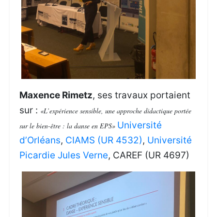
Maxence Rimetz
, ses travaux portaient
sur :
«L’expérience sensible, une approche didactique portée
Université
sur le bien-être : la danse en EPS»
d’Orléans
,
CIAMS (UR 4532)
,
Université
Picardie Jules Verne
, CAREF (UR 4697)