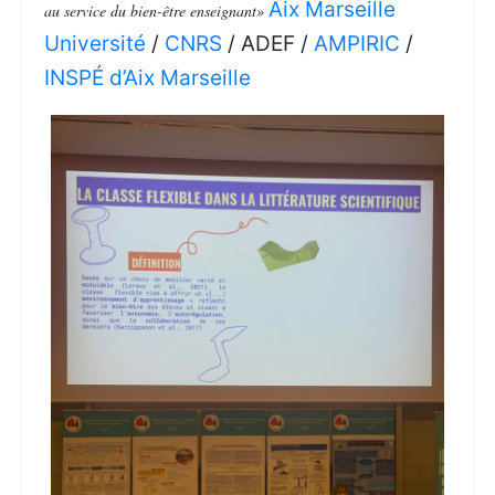
Aix Marseille
au service du bien-être enseignant»
Université
/
CNRS
/ ADEF /
AMPIRIC
/
INSPÉ d’Aix Marseille